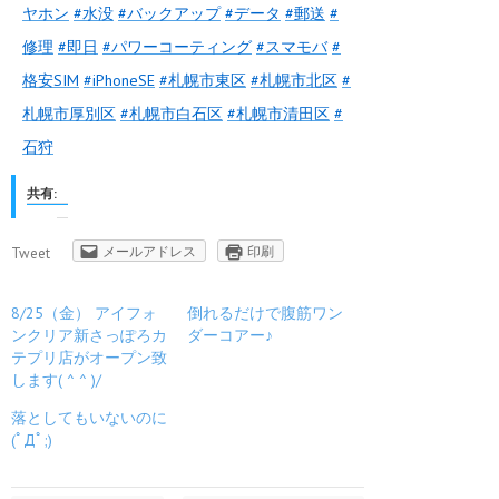
ヤホン‬
‪#‎
水没‬
‪#‎
バックアップ‬
‪#‎
データ‬
‪#‎
郵送‬
‪#‎
修理‬
‪#‎
即日‬
‪#‎
パワーコーティング‬
‪#‎
スマモバ‬
‪#‎
格安SIM‬
‪#‎
iPhoneSE‬
‪#‎
札幌市東区‬
‪#‎
札幌市北区‬
‪#‎
札幌市厚別区‬
‪#‎
札幌市白石区‬
‪#‎
札幌市清田区‬
‪#‎
石狩
共有:
メールアドレス
印刷
Tweet
8/25（金） アイフォ
倒れるだけで腹筋ワン
ンクリア新さっぽろカ
ダーコアー♪
テプリ店がオープン致
します( ^ ^ )/
落としてもいないのに
(ﾟДﾟ;)