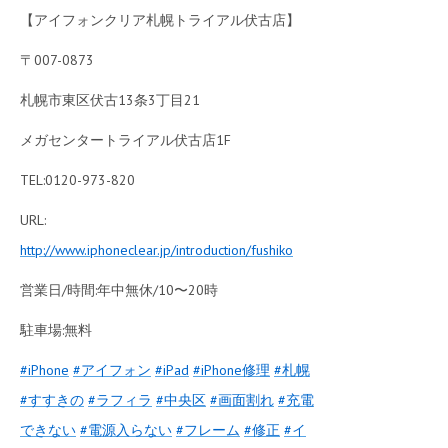
【アイフォンクリア札幌トライアル伏古店】
〒007-0873
札幌市東区伏古13条3丁目21
メガセンタートライアル伏古店1F
TEL:0120-973-820
URL:
http://www.iphoneclear.jp/introduction/fushiko
営業日/時間:年中無休/10〜20時
駐車場:無料
‪#‎
iPhone‬
‪#‎
アイフォン‬
‪#‎
iPad‬
‪#‎
iPhone修理‬
‪#‎
札幌‬
‪#‎
すすきの‬
‪#‎
ラフィラ‬
‪#‎
中央区‬
‪#‎
画面割れ‬
‪#‎
充電
できない‬
‪#‎
電源入らない‬
‪#‎
フレーム‬
‪#‎
修正‬
‪#‎
イ