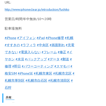
URL:
http://www.iphoneclear.jp/introduction/fushiko
営業日/時間:年中無休/10〜20時
駐車場:無料
‪#‎
iPhone‬
‪#‎
アイフォン‬
‪#‎
iPad‬
‪#‎
iPhone修理‬
‪#‎
札幌‬
‪#‎
すすきの‬
‪#‎
ラフィラ‬
‪#‎
中央区‬
‪#‎
画面割れ‬
‪#‎
充電
できない‬
‪#‎
電源入らない‬
‪#‎
フレーム‬
‪#‎
修正‬
‪#‎
イ
ヤホン‬
‪#‎
水没‬
‪#‎
バックアップ‬
‪#‎
データ‬
‪#‎
郵送‬
‪#‎
修理‬
‪#‎
即日‬
‪#‎
パワーコーティング‬
‪#‎
スマモバ‬
‪#‎
格安SIM‬
‪#‎
iPhoneSE‬
‪#‎
札幌市東区‬
‪#‎
札幌市北区‬
‪#‎
札幌市厚別区‬
‪#‎
札幌市白石区‬
‪#‎
札幌市清田区‬
‪#‎
石狩‬
共有: