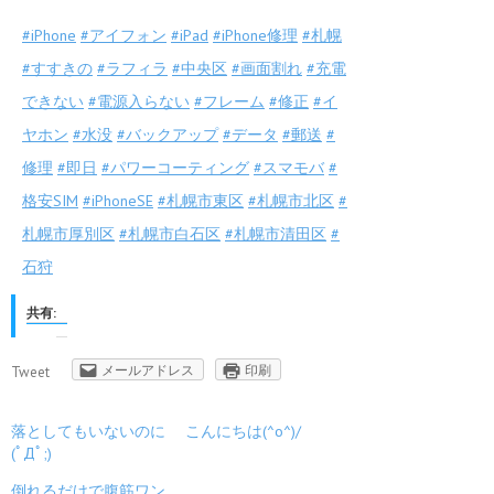
‪#‎
iPhone‬
‪#‎
アイフォン‬
‪#‎
iPad‬
‪#‎
iPhone修理‬
‪#‎
札幌‬
‪#‎
すすきの‬
‪#‎
ラフィラ‬
‪#‎
中央区‬
‪#‎
画面割れ‬
‪#‎
充電
できない‬
‪#‎
電源入らない‬
‪#‎
フレーム‬
‪#‎
修正‬
‪#‎
イ
ヤホン‬
‪#‎
水没‬
‪#‎
バックアップ‬
‪#‎
データ‬
‪#‎
郵送‬
‪#‎
修理‬
‪#‎
即日‬
‪#‎
パワーコーティング‬
‪#‎
スマモバ‬
‪#‎
格安SIM‬
‪#‎
iPhoneSE‬
‪#‎
札幌市東区‬
‪#‎
札幌市北区‬
‪#‎
札幌市厚別区‬
‪#‎
札幌市白石区‬
‪#‎
札幌市清田区‬
‪#‎
石狩
共有:
メールアドレス
印刷
Tweet
落としてもいないのに
こんにちは(^o^)/
(ﾟДﾟ;)
倒れるだけで腹筋ワン