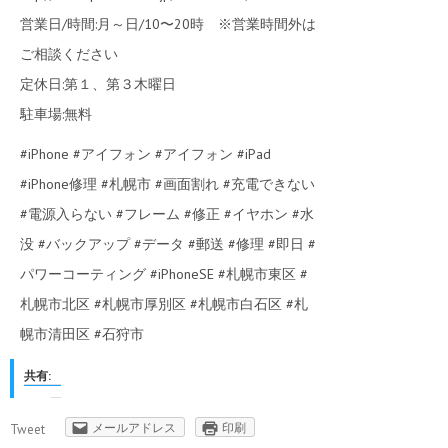
営業日/時間:月～日/10〜20時 ※営業時間外は
ご相談ください
定休日:第１、第３木曜日
駐車場:無料
#‎iPhone‬ ‪#‎アイフォン‬ ‪#‎アイフォン‬ #‎iPad‬
‪#‎iPhone修理‬ ‪#‎札幌市‬ ‪#‎画面割れ‬ ‪#‎充電できない‬
‪#‎電源入らない‬ ‪#‎フレーム‬ ‪#‎修正‬ ‪#‎イヤホン‬ ‪#‎水
没‬ ‪#‎バックアップ‬ ‪#‎データ‬ ‪#‎郵送‬ ‪#‎修理‬ ‪#‎即日‬ ‪#‎
パワーコーティング ‪#‎iPhoneSE‬ ‪#‎札幌市東区‬ ‪#‎
札幌市北区‬ ‪#‎札幌市厚別区‬ ‪#‎札幌市白石区‬ ‪#‎札
幌市清田区‬ ‪#‎石狩市
共有:
メールアドレス
印刷
Tweet